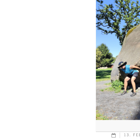
13. F